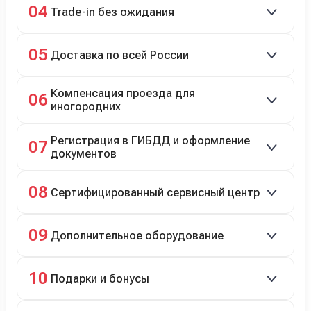
04
Trade-in без ожидания
Зачёт рыночной стоимости старого авто сразу.
05
Доставка по всей России
Автовозом, Ж/Д, морем или перегоном водителем.
Компенсация проезда для
06
иногородних
До 20 000 руб. при предъявлении билетов.
Регистрация в ГИБДД и оформление
07
документов
Полное сопровождение.
08
Сертифицированный сервисный центр
Гарантийное и постгарантийное ТО, кузовной и
09
Дополнительное оборудование
технический ремонт.
Дооснащение аксессуарами и оборудованием.
10
Подарки и бонусы
Комплект зимней резины в подарок, скидки по