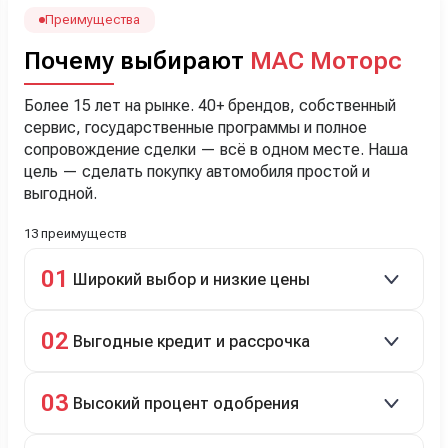
менеджеру Сергею, профессионал своего дела!
Преимущества
Почему выбирают
МАС Моторс
Более 15 лет на рынке. 40+ брендов, собственный
сервис, государственные программы и полное
сопровождение сделки — всё в одном месте. Наша
цель — сделать покупку автомобиля простой и
выгодной.
13 преимуществ
01
Широкий выбор и низкие цены
Скидки до 40%, более 40 брендов, новые и
02
Выгодные кредит и рассрочка
подержанные авто.
Кредит до 8 лет под 4,9% (до 3,5 млн руб.),
03
Высокий процент одобрения
рассрочка 0% на 2 года при первом взносе 35–50%.
98% заявок на кредит успешно одобряются.