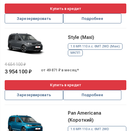
Купить в кредит
Зарезервировать
Подробнее
Style (Maxi)
1.6 MPI 110 л.с. 6MT 2WD (Maxi)
МКПП
4 654 100 ₽
от 49 871 ₽ в месяц*
3 954 100 ₽
Купить в кредит
Зарезервировать
Подробнее
Pan Americana
(Короткий)
1.6 MPI 110 л.с. 6MT 2WD