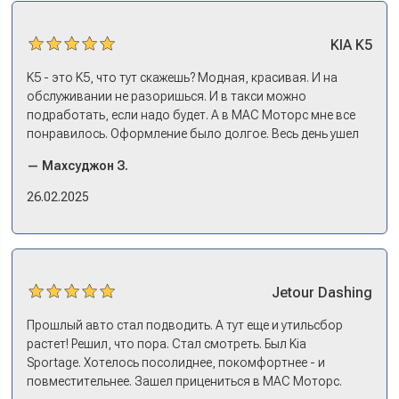
ждать по полгода, пока привезут. Потому что ну как в
Москве без машины работать? Мне повезло в МАС
KIA
K5
Моторс: много подержанных предложений, выбор есть,
трейд-ин быстрый. Камри пригнал, сдал, Сонату
K5 - это K5, что тут скажешь? Модная, красивая. И на
выбрали, оформили все, кредит, договор, страховку. На
обслуживании не разоришься. И в такси можно
все про все несколько дней: зайти узнать, приехать
подработать, если надо будет. А в МАС Моторс мне все
оформляться, забрать машину на выдаче.
понравилось. Оформление было долгое. Весь день ушел
на покупку. Но это ладно. Посидели, кофе попили. Зато
— Махсуджон З.
в документах порядок. И кредит дали без проблем. И
еще ОСАГО и КАСКО оформили. Зато на выдаче такие
26.02.2025
эмоции. Ну, еле сдержался. Красивая машина!
Jetour
Dashing
Прошлый авто стал подводить. А тут еще и утильсбор
растет! Решил, что пора. Стал смотреть. Был Kia
Sportage. Хотелось посолиднее, покомфортнее - и
повместительнее. Зашел прицениться в МАС Моторс.