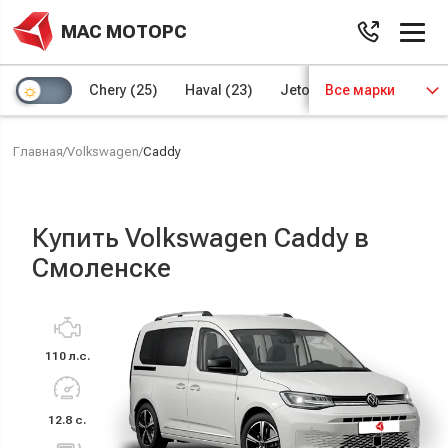
МАС МОТОРС
Chery
(25)
Haval
(23)
Jetour
Все марки
(8)
Kaiyi
(4)
Главная
/
Volkswagen
/
Caddy
Купить Volkswagen Caddy в
Смоленске
110 л.с.
12.8 с.