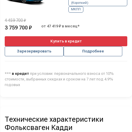
(Короткий)
МКПП
4 459 700 ₽
от 47 419 ₽ в месяц*
3 759 700 ₽
Купить в кредит
Зарезервировать
Подробнее
***
в кредит
при условии: первоначального взноса от 10%
стоимости, выбранных скидках и сроком на 7 лет под 4.9%
годовых
Технические характеристики
Фольксваген Кадди