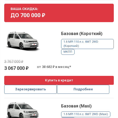
ВАША СКИДКА:
ДО
700 000
₽
Базовая (Короткий)
1.6 MPI 110 л.с. 6MT 2WD
(Короткий)
МКПП
3 767 000 ₽
от 38 682 ₽ в месяц*
3 067 000 ₽
Купить в кредит
Зарезервировать
Подробнее
Базовая (Maxi)
1.6 MPI 110 л.с. 6MT 2WD (Maxi)