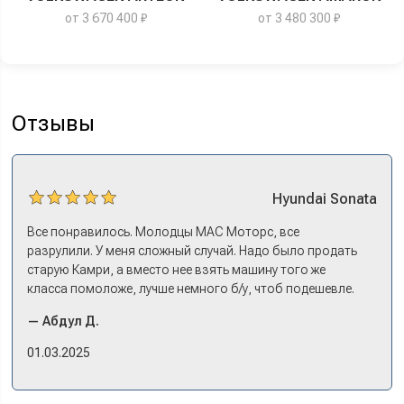
от 3 670 400 ₽
от 3 480 300 ₽
Отзывы
Hyundai
Sonata
Все понравилось. Молодцы МАС Моторс, все
разрулили. У меня сложный случай. Надо было продать
старую Камри, а вместо нее взять машину того же
класса помоложе, лучше немного б/у, чтоб подешевле.
Ну и автокредит найти не с лошадиными процентами. И
— Абдул Д.
либо самому всем этим заниматься – а работать когда?
Либо искать салон, где есть нормальный трейд-ин. И
01.03.2025
чтобы выплату за старую машину наличкой на руки. Или
чтобы можно в качестве стартового взноса по кредиту.
Но тогда еще ищи салон, где машины в наличии, а не