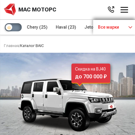
МАС МОТОРС
Chery
(25)
Haval
(23)
Jetour
Все марки
(8)
Kaiyi
(4)
Главная
/
Каталог BAIC
Скидка на BJ40
до 700 000 ₽