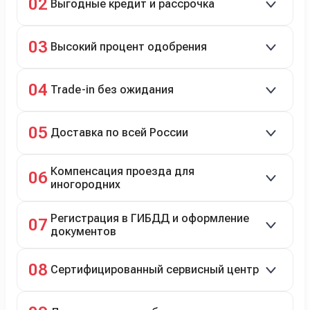
02
Выгодные кредит и рассрочка
подержанные авто.
Кредит до 8 лет под 4,9% (до 3,5 млн руб.),
03
Высокий процент одобрения
рассрочка 0% на 2 года при первом взносе 35–50%.
98% заявок на кредит успешно одобряются.
04
Trade-in без ожидания
Зачёт рыночной стоимости старого авто сразу.
05
Доставка по всей России
Автовозом, Ж/Д, морем или перегоном водителем.
Компенсация проезда для
06
иногородних
До 20 000 руб. при предъявлении билетов.
Регистрация в ГИБДД и оформление
07
документов
Полное сопровождение.
08
Сертифицированный сервисный центр
Гарантийное и постгарантийное ТО, кузовной и