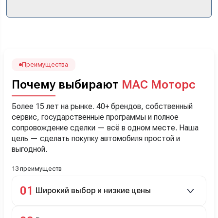
прошло классно: посмотрели Чери, посмотрели другие
кроссоверы б/у в ту же цену, посидели, подумали,
посчитали с кредитным специалистом. Анечку мы,
наверно, часа два мучили вопросами). Решили, что
лучше немного переплатить за новую, зато без пробега.
Наша Тигоша уже нас радует! Спасибо нашему
менеджеру Сергею, профессионал своего дела!
Преимущества
Почему выбирают
МАС Моторс
Более 15 лет на рынке. 40+ брендов, собственный
сервис, государственные программы и полное
сопровождение сделки — всё в одном месте. Наша
цель — сделать покупку автомобиля простой и
выгодной.
13 преимуществ
01
Широкий выбор и низкие цены
Скидки до 40%, более 40 брендов, новые и