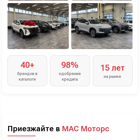
40+
98%
15 лет
брендов в
одобрение
на рынке
каталоге
кредита
Приезжайте в
МАС Моторс