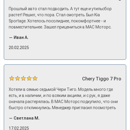
Прошлый авто стал подводить. А тут еще и утильсбор
растет! Решил, что пора. Стал смотреть. Был Kia
Sportage. Хотелось посолиднее, покомфортнее - и
повместительнее. Зашел прицениться в МАС Моторс.
Менеджер предложил «выбрать спиной». Сел в Дашинг -
— Иван А.
и прям мое! Даже не скажешь, что «китаец». Прям не
вылезая из него и порешали. Спортэйдж в трейд-ин
20.02.2025
забрали, я его пригнал на следующий день. Все быстро
оформили, и готово.
Chery
Tiggo 7 Pro
Хотели в семью седьмой Чери Тиго. Модель много где
есть, и в наличии, и по всяким акциям, и с рук, я даже
сначала растерялась. В МАС Моторс подкупило, что они
быстро откликнулись. Менеджер пригласил посмотреть
комплектации в наличии, ну и просто посидеть в ней,
— Светлана М.
примериться. Нам тут недалеко, пришли в салон - и в тот
же день купили машину! Неожиданно, но довольны! Все
17.02.2025