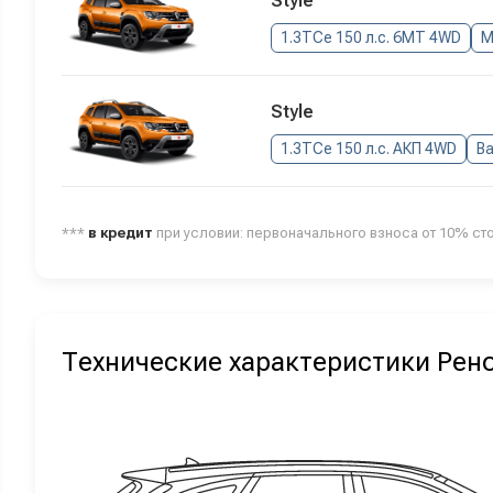
Style
1.3TCe 150 л.с. 6MT 4WD
М
Style
1.3TCe 150 л.с. АКП 4WD
В
***
в кредит
при условии: первоначального взноса от 10% ст
Технические характеристики Рен