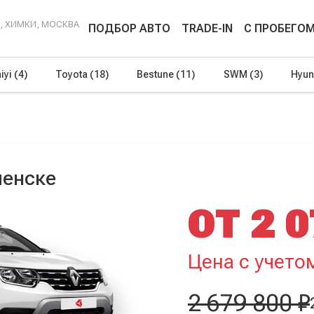
Г, ХИМКИ, МОСКВА
ПОДБОР АВТО
TRADE-IN
С ПРОБЕГО
iyi
(4)
Toyota
(18)
Bestune
(11)
SWM
(3)
Hyun
ленске
ОТ 2 0
Цена с учето
2 679 800 ₽