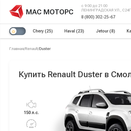
с 9:00 до 21:00
МАС МОТОРС
ЛЕНИНГРАДСКАЯ УЛ., С24
8 (800) 302-25-67
Chery
(25)
Haval
(23)
Jetour
(8)
Ka
Главная
/
Renault
/
Duster
Купить Renault Duster в Смо
150 л.с.