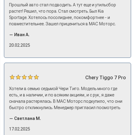
Прошлый авто стал подводить. А тут еще и утильсбор
растет! Решил, что пора. Стал смотреть. Был Kia
Sportage. Хотелось посолиднее, покомфортнее - и
повместительнее. Зашел прицениться в МАС Моторс.
Менеджер предложил «выбрать спиной». Сел в Дашинг -
— Иван А.
и прям мое! Даже не скажешь, что «китаец». Прям не
вылезая из него и порешали. Спортэйдж в трейд-ин
20.02.2025
забрали, я его пригнал на следующий день. Все быстро
оформили, и готово.
Chery
Tiggo 7 Pro
Хотели в семью седьмой Чери Тиго. Модель много где
есть, и в наличии, и по всяким акциям, и с рук, я даже
сначала растерялась. В МАС Моторс подкупило, что они
быстро откликнулись. Менеджер пригласил посмотреть
комплектации в наличии, ну и просто посидеть в ней,
— Светлана М.
примериться. Нам тут недалеко, пришли в салон - и в тот
же день купили машину! Неожиданно, но довольны! Все
17.02.2025
прошло классно: посмотрели Чери, посмотрели другие