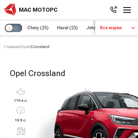
МАС МОТОРС
Chery
(25)
Haval
(23)
Jetour
Все марки
(8)
Kaiyi
(4)
Главная
/
Opel
/
Crossland
Opel Crossland
110 л.с.
10.9 с.