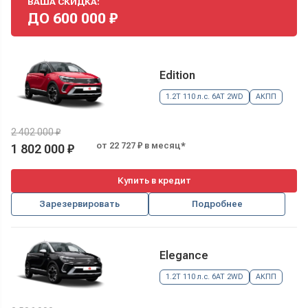
ВАША СКИДКА:
ДО
600 000
₽
Edition
1.2T 110 л.с. 6AT 2WD
АКПП
2 402 000 ₽
от 22 727 ₽ в месяц*
1 802 000 ₽
Купить в кредит
Зарезервировать
Подробнее
Elegance
1.2T 110 л.с. 6AT 2WD
АКПП