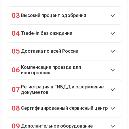
Кредит до 8 лет под 4,9% (до 3,5 млн руб.),
03
Высокий процент одобрения
рассрочка 0% на 2 года при первом взносе 35–50%.
98% заявок на кредит успешно одобряются.
04
Trade-in без ожидания
Зачёт рыночной стоимости старого авто сразу.
05
Доставка по всей России
Автовозом, Ж/Д, морем или перегоном водителем.
Компенсация проезда для
06
иногородних
До 20 000 руб. при предъявлении билетов.
Регистрация в ГИБДД и оформление
07
документов
Полное сопровождение.
08
Сертифицированный сервисный центр
Гарантийное и постгарантийное ТО, кузовной и
09
Дополнительное оборудование
технический ремонт.