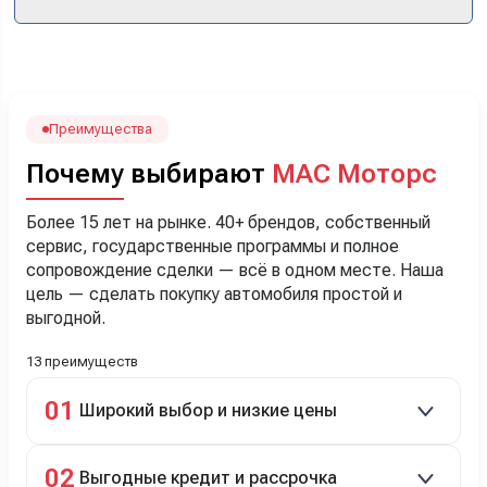
кроссоверы б/у в ту же цену, посидели, подумали,
посчитали с кредитным специалистом. Анечку мы,
наверно, часа два мучили вопросами). Решили, что
лучше немного переплатить за новую, зато без пробега.
Наша Тигоша уже нас радует! Спасибо нашему
менеджеру Сергею, профессионал своего дела!
Преимущества
Почему выбирают
МАС Моторс
Более 15 лет на рынке. 40+ брендов, собственный
сервис, государственные программы и полное
сопровождение сделки — всё в одном месте. Наша
цель — сделать покупку автомобиля простой и
выгодной.
13 преимуществ
01
Широкий выбор и низкие цены
Скидки до 40%, более 40 брендов, новые и
02
Выгодные кредит и рассрочка
подержанные авто.