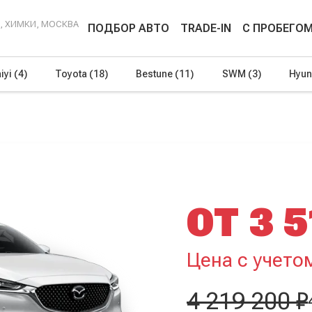
Г, ХИМКИ, МОСКВА
ПОДБОР АВТО
TRADE-IN
С ПРОБЕГО
iyi
(4)
Toyota
(18)
Bestune
(11)
SWM
(3)
Hyun
ОТ 3 5
Цена с учето
4 219 200 ₽