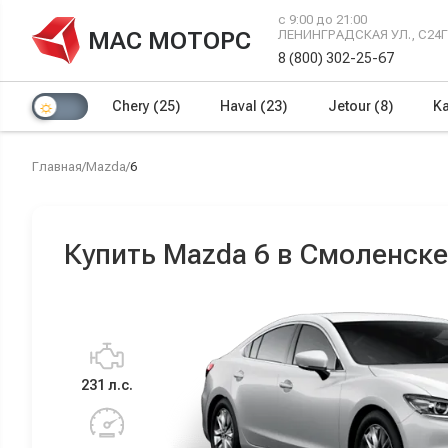
с 9:00 до 21:00
МАС МОТОРС
ЛЕНИНГРАДСКАЯ УЛ., С24
8 (800) 302-25-67
Chery
(25)
Haval
(23)
Jetour
(8)
Ka
Главная
/
Mazda
/
6
Купить Mazda 6 в Смоленске
231 л.с.