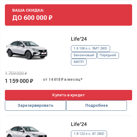
ВАША СКИДКА:
ДО
600 000
₽
Life'24
1.6 106 л.с. 5MT 2WD
Бензиновый
Передний
МКПП
1 759 000 ₽
от 14 618 ₽ в месяц*
1 159 000 ₽
Купить в кредит
Зарезервировать
Подробнее
Life'24
1.8 122 л.с. AT 2WD