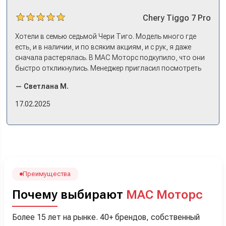
Chery
Tiggo 7 Pro
Хотели в семью седьмой Чери Тиго. Модель много где
есть, и в наличии, и по всяким акциям, и с рук, я даже
сначала растерялась. В МАС Моторс подкупило, что они
быстро откликнулись. Менеджер пригласил посмотреть
комплектации в наличии, ну и просто посидеть в ней,
— Светлана М.
примериться. Нам тут недалеко, пришли в салон - и в тот
же день купили машину! Неожиданно, но довольны! Все
17.02.2025
прошло классно: посмотрели Чери, посмотрели другие
кроссоверы б/у в ту же цену, посидели, подумали,
посчитали с кредитным специалистом. Анечку мы,
наверно, часа два мучили вопросами). Решили, что
лучше немного переплатить за новую, зато без пробега.
Наша Тигоша уже нас радует! Спасибо нашему
менеджеру Сергею, профессионал своего дела!
Преимущества
Почему выбирают
МАС Моторс
Более 15 лет на рынке. 40+ брендов, собственный