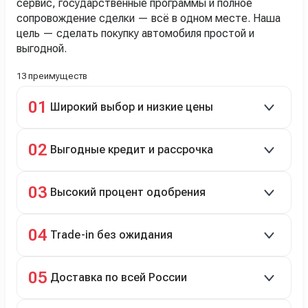
сервис, государственные программы и полное
сопровождение сделки — всё в одном месте. Наша
цель — сделать покупку автомобиля простой и
выгодной.
13 преимуществ
01
Широкий выбор и низкие цены
Скидки до 40%, более 40 брендов, новые и
02
Выгодные кредит и рассрочка
подержанные авто.
Кредит до 8 лет под 4,9% (до 3,5 млн руб.),
03
Высокий процент одобрения
рассрочка 0% на 2 года при первом взносе 35–50%.
98% заявок на кредит успешно одобряются.
04
Trade-in без ожидания
Зачёт рыночной стоимости старого авто сразу.
05
Доставка по всей России
Автовозом, Ж/Д, морем или перегоном водителем.