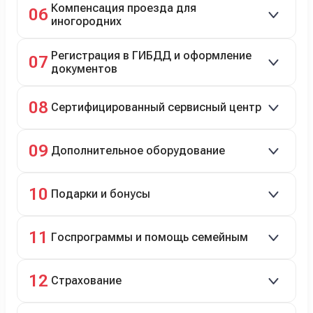
Компенсация проезда для
06
иногородних
До 20 000 руб. при предъявлении билетов.
Регистрация в ГИБДД и оформление
07
документов
Полное сопровождение.
08
Сертифицированный сервисный центр
Гарантийное и постгарантийное ТО, кузовной и
09
Дополнительное оборудование
технический ремонт.
Дооснащение аксессуарами и оборудованием.
10
Подарки и бонусы
Комплект зимней резины в подарок, скидки по
11
Госпрограммы и помощь семейным
программе лояльности.
Скидки на первый или семейный автомобиль.
12
Страхование
Оформление ОСАГО и КАСКО с приятными