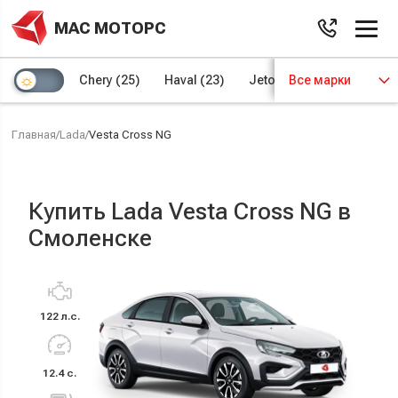
МАС МОТОРС
Chery
(25)
Haval
(23)
Jetour
Все марки
(8)
Kaiyi
(4)
Главная
/
Lada
/
Vesta Cross NG
Купить Lada Vesta Cross NG в
Смоленске
122 л.с.
12.4 с.