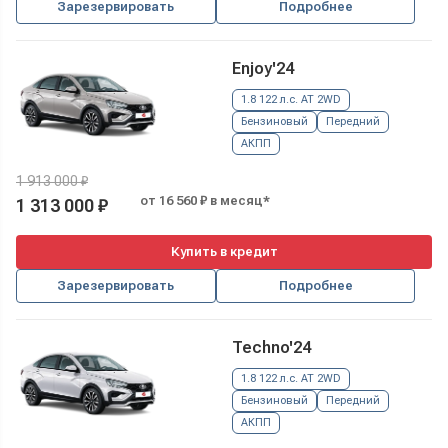
Зарезервировать
Подробнее
Enjoy'24
1.8 122 л.с. AT 2WD
Бензиновый
Передний
АКПП
1 913 000 ₽
от 16 560 ₽ в месяц*
1 313 000 ₽
Купить в кредит
Зарезервировать
Подробнее
Techno'24
1.8 122 л.с. AT 2WD
Бензиновый
Передний
АКПП