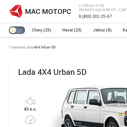
с 9:00 до 21:00
МАС МОТОРС
ЛЕНИНГРАДСКАЯ УЛ., С24
8 (800) 302-25-67
Chery
(25)
Haval
(23)
Jetour
(8)
Ka
Главная
/
Lada
/
4X4 Urban 5D
Lada 4X4 Urban 5D
83 л.с.