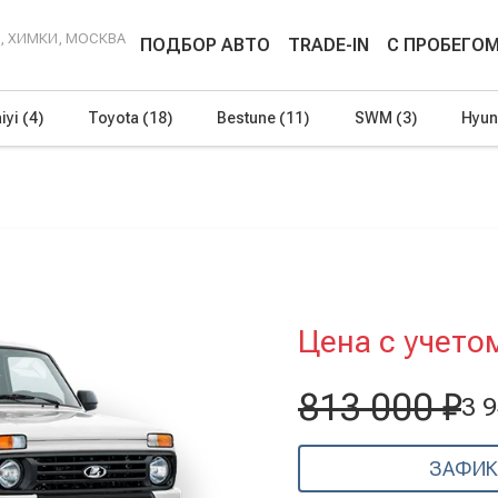
Г, ХИМКИ, МОСКВА
ПОДБОР АВТО
TRADE-IN
С ПРОБЕГО
iyi
(4)
Toyota
(18)
Bestune
(11)
SWM
(3)
Hyun
Цена с учето
813 000 ₽
3 9
ЗАФИК