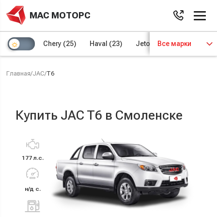
МАС МОТОРС
Chery
(25)
Haval
(23)
Jetour
Все марки
(8)
Kaiyi
(4)
Главная
/
JAC
/
T6
Купить JAC T6 в Смоленске
177 л.с.
н/д с.