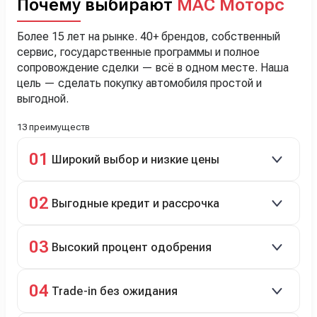
Почему выбирают
МАС Моторс
Более 15 лет на рынке. 40+ брендов, собственный
сервис, государственные программы и полное
сопровождение сделки — всё в одном месте. Наша
цель — сделать покупку автомобиля простой и
выгодной.
13 преимуществ
01
Широкий выбор и низкие цены
Скидки до 40%, более 40 брендов, новые и
02
Выгодные кредит и рассрочка
подержанные авто.
Кредит до 8 лет под 4,9% (до 3,5 млн руб.),
03
Высокий процент одобрения
рассрочка 0% на 2 года при первом взносе 35–50%.
98% заявок на кредит успешно одобряются.
04
Trade-in без ожидания