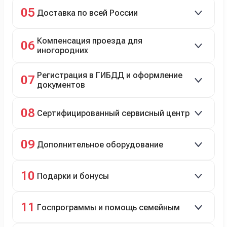
Зачёт рыночной стоимости старого авто сразу.
05
Доставка по всей России
Автовозом, Ж/Д, морем или перегоном водителем.
Компенсация проезда для
06
иногородних
До 20 000 руб. при предъявлении билетов.
Регистрация в ГИБДД и оформление
07
документов
Полное сопровождение.
08
Сертифицированный сервисный центр
Гарантийное и постгарантийное ТО, кузовной и
09
Дополнительное оборудование
технический ремонт.
Дооснащение аксессуарами и оборудованием.
10
Подарки и бонусы
Комплект зимней резины в подарок, скидки по
11
Госпрограммы и помощь семейным
программе лояльности.