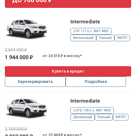
Intermediate
2.0T 177 л.с. 6MT 4WD
Бензиновый
Полный
МКПП
2 644 000 ₽
от 24 518 ₽ в месяц*
1 944 000 ₽
Купить в кредит
Зарезервировать
Подробнее
Intermediate
2.0TD 136 л.с. 6MT 4WD
Дизельный
Полный
МКПП
2 759 000 ₽
от 25 969 ₽ в месяц*