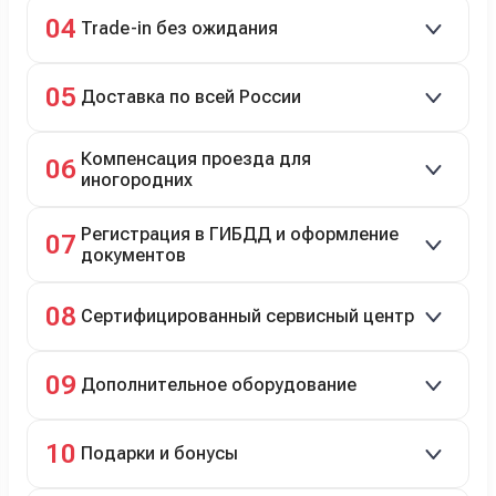
98% заявок на кредит успешно одобряются.
04
Trade-in без ожидания
Зачёт рыночной стоимости старого авто сразу.
05
Доставка по всей России
Автовозом, Ж/Д, морем или перегоном водителем.
Компенсация проезда для
06
иногородних
До 20 000 руб. при предъявлении билетов.
Регистрация в ГИБДД и оформление
07
документов
Полное сопровождение.
08
Сертифицированный сервисный центр
Гарантийное и постгарантийное ТО, кузовной и
09
Дополнительное оборудование
технический ремонт.
Дооснащение аксессуарами и оборудованием.
10
Подарки и бонусы