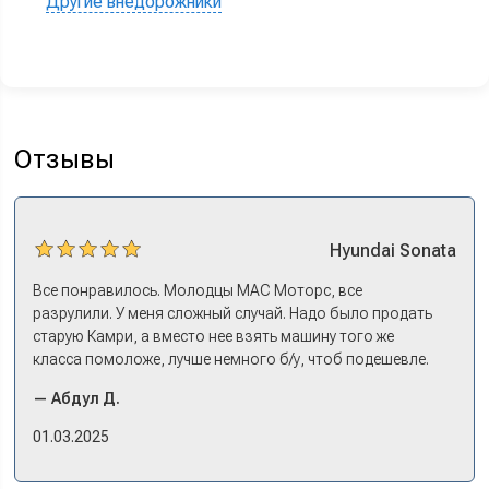
Другие внедорожники
Отзывы
Hyundai
Sonata
Все понравилось. Молодцы МАС Моторс, все
разрулили. У меня сложный случай. Надо было продать
старую Камри, а вместо нее взять машину того же
класса помоложе, лучше немного б/у, чтоб подешевле.
Ну и автокредит найти не с лошадиными процентами. И
— Абдул Д.
либо самому всем этим заниматься – а работать когда?
Либо искать салон, где есть нормальный трейд-ин. И
01.03.2025
чтобы выплату за старую машину наличкой на руки. Или
чтобы можно в качестве стартового взноса по кредиту.