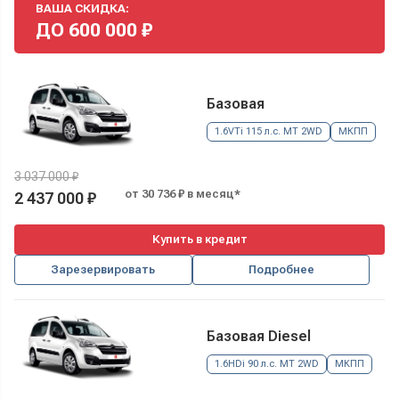
ВАША СКИДКА:
ДО
600 000
₽
Базовая
1.6VTi 115 л.с. МТ 2WD
МКПП
3 037 000 ₽
от 30 736 ₽ в месяц*
2 437 000 ₽
Купить в кредит
Зарезервировать
Подробнее
Базовая Diesel
1.6HDi 90 л.с. МТ 2WD
МКПП