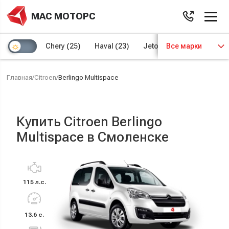
МАС МОТОРС
Chery
(25)
Haval
(23)
Jetour
Все марки
(8)
Kaiyi
(4)
Главная
/
Citroen
/
Berlingo Multispace
Купить Citroen Berlingo
Multispace в Смоленске
115 л.с.
13.6 с.