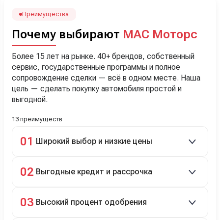
Наша Тигоша уже нас радует! Спасибо нашему
менеджеру Сергею, профессионал своего дела!
Преимущества
Почему выбирают
МАС Моторс
Более 15 лет на рынке. 40+ брендов, собственный
сервис, государственные программы и полное
сопровождение сделки — всё в одном месте. Наша
цель — сделать покупку автомобиля простой и
выгодной.
13 преимуществ
01
Широкий выбор и низкие цены
Скидки до 40%, более 40 брендов, новые и
02
Выгодные кредит и рассрочка
подержанные авто.
Кредит до 8 лет под 4,9% (до 3,5 млн руб.),
03
Высокий процент одобрения
рассрочка 0% на 2 года при первом взносе 35–50%.