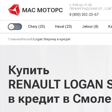
с 9:00 до 21:00
МАС МОТОРС
ЛЕНИНГРАДСКАЯ УЛ., С24
8 (800) 302-25-67
Chery
(25)
Haval
(23)
Jetour
(8)
Ka
Главная
/
Renault
/
Logan Stepway в кредит
Купить
RENAULT LOGAN 
в кредит в Смол