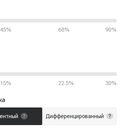
45%
68%
90%
15%
22.5%
30%
жа
тентный
?
Дифференцированный
?