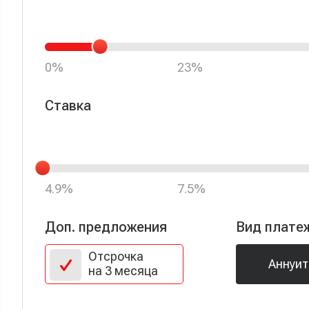
0%
23%
Ставка
4.9%
7.5%
Доп. предложения
Вид плате
Отсрочка
Аннуи
на 3 месяца