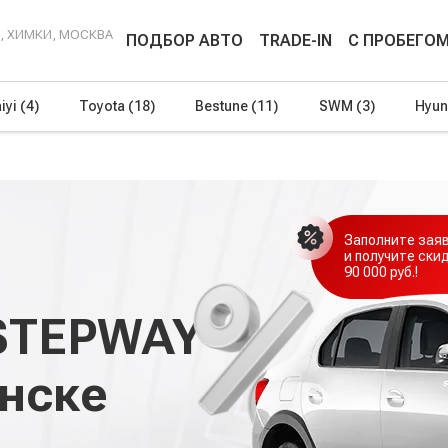
Г, ХИМКИ, МОСКВА
ПОДБОР АВТО
TRADE-IN
С ПРОБЕГО
iyi
(4)
Toyota
(18)
Bestune
(11)
SWM
(3)
Hyun
Заполните зая
и получите ски
90 000 руб.!
STEPWAY
енске